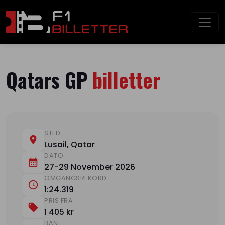
Qatars GP
billetter
STED
Lusail, Qatar
DATO
27-29 November 2026
OMGANGSREKORD
1:24.319
PRIS FRA
1 405 kr
BANE