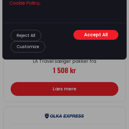
Cookie Policy
.
Pakke med billet & hotel
Accept All
Reject All
Customize
LA Travel sælger pakker fra
1 508 kr
Læs mere