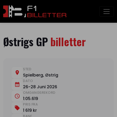
Østrigs GP
billetter
STED
Spielberg, Østrig
DATO
26-28 Juni 2026
OMGANGSREKORD
1:05.619
PRIS FRA
1 619 kr
BANE