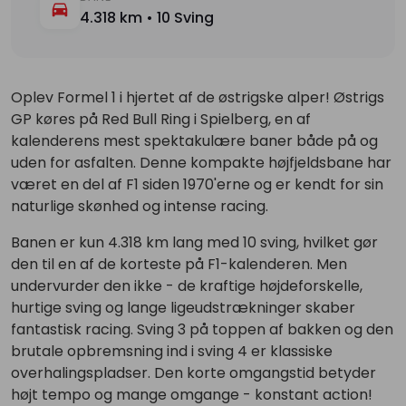
4.318 km • 10 Sving
Oplev Formel 1 i hjertet af de østrigske alper! Østrigs
GP køres på Red Bull Ring i Spielberg, en af
kalenderens mest spektakulære baner både på og
uden for asfalten. Denne kompakte højfjeldsbane har
været en del af F1 siden 1970'erne og er kendt for sin
naturlige skønhed og intense racing.
Banen er kun 4.318 km lang med 10 sving, hvilket gør
den til en af de korteste på F1-kalenderen. Men
undervurder den ikke - de kraftige højdeforskelle,
hurtige sving og lange ligeudstrækninger skaber
fantastisk racing. Sving 3 på toppen af bakken og den
brutale opbremsning ind i sving 4 er klassiske
overhalingspladser. Den korte omgangstid betyder
højt tempo og mange omgange - konstant action!