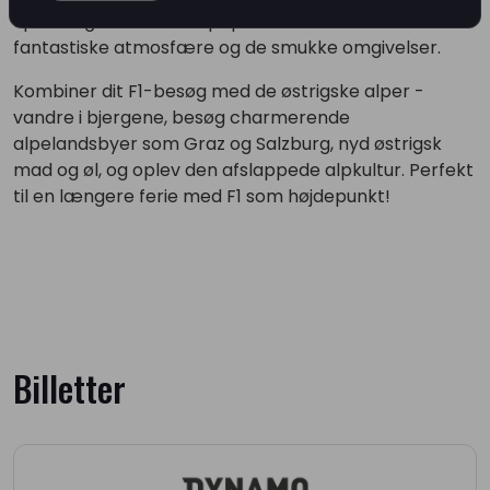
Spielberg er ekstremt populært takket være den
fantastiske atmosfære og de smukke omgivelser.
Kombiner dit F1-besøg med de østrigske alper -
vandre i bjergene, besøg charmerende
alpelandsbyer som Graz og Salzburg, nyd østrigsk
mad og øl, og oplev den afslappede alpkultur. Perfekt
til en længere ferie med F1 som højdepunkt!
Billetter