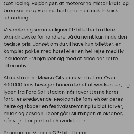
tæt racing. Højden gør, at motorerne mister kraft, og
bremserne opvarmes hurtigere - en unik teknisk
udfordring.
Vi samler og sammenligner F1-billetter fra flere
skandinaviske forhandlere, så du nemt kan finde den
bedste pris. Uanset om du vil have kun billetter, en
komplet pakke med hotel eller en hel rejse med fly
inkluderet - vi hjælper dig med at finde det rette
alternativ.
Atmosfæren i Mexico City er uovertruffen. Over
300.000 fans besøger banen i løbet af weekenden, og
lyden fra Foro Sol-stadion, når favoritterne kører
forbi, er øredøvende. Mexicanske fans elsker deres
helte og skaber en festivalsstemning fuld af farver,
musik og passion. Løbet går i slutningen af oktober,
når vejret er perfekt i hovedstaden.
Priserne for Mexicos GP-billetter er