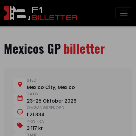
Mexicos GP
billetter
STED
Mexico City, Mexico
DATO
23-25 Oktober 2026
OMGANGSREKORD
1:21.334
PRIS FRA
3 117 kr
BANE