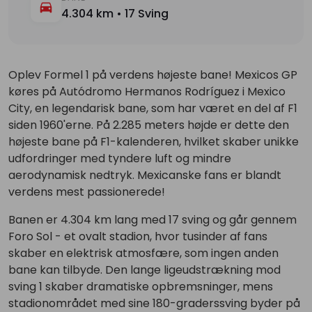
4.304 km • 17 Sving
Oplev Formel 1 på verdens højeste bane! Mexicos GP
køres på Autódromo Hermanos Rodríguez i Mexico
City, en legendarisk bane, som har været en del af F1
siden 1960'erne. På 2.285 meters højde er dette den
højeste bane på F1-kalenderen, hvilket skaber unikke
udfordringer med tyndere luft og mindre
aerodynamisk nedtryk. Mexicanske fans er blandt
verdens mest passionerede!
Banen er 4.304 km lang med 17 sving og går gennem
Foro Sol - et ovalt stadion, hvor tusinder af fans
skaber en elektrisk atmosfære, som ingen anden
bane kan tilbyde. Den lange ligeudstrækning mod
sving 1 skaber dramatiske opbremsninger, mens
stadionområdet med sine 180-graderssving byder på